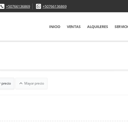
+50766136869
+50766136869
INICIO
VENTAS
ALQUILERES
SERVICI
 precio
Mayor precio