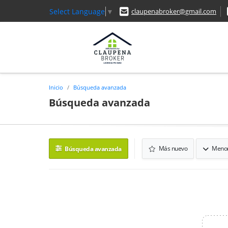
Select Language
▼
claupenabroker@gmail.com
Inicio
Búsqueda avanzada
Búsqueda avanzada
Más nuevo
Menor
Búsqueda avanzada