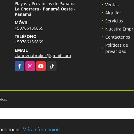
Playas y Provincias de Panamá
Ventas
La Chorrera - Panamá Oeste -
Alquiler
Panamá
Servicios
MÓVIL
+50766136869
Nuestra Empr
TELÉFONO
Contáctenos
+50766136869
Políticas de
EMAIL
privacidad
claupenabroker@gmail.com
Facebook
Instagram
YouTube
TikTok
ados.
periencia.
Más información