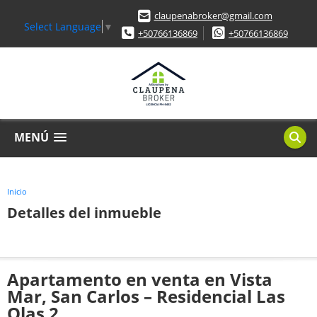
claupenabroker@gmail.com
Select Language
▼
+50766136869
+50766136869
MENÚ
Inicio
Detalles del inmueble
Apartamento en venta en Vista
Mar, San Carlos – Residencial Las
Olas 2