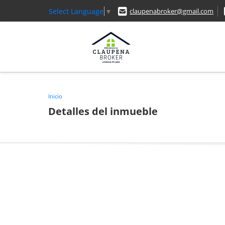
Select Language
▼
claupenabroker@gmail.com
Inicio
Detalles del inmueble