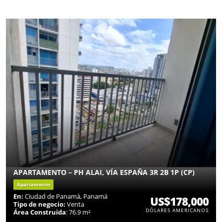
APARTAMENTO – PH ALAI, VÍA ESPAÑA 3R 2B 1P (CP)
Apartamento
En:
Ciudad de Panamá, Panamá
US$178,000
Tipo de negocio:
Venta
DÓLARES AMERICANOS
Área Construida
: 76.9 m²