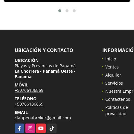
UBICACIÓN Y CONTACTO
INFORMACI
Inicio
UBICACIÓN
Playas y Provincias de Panamá
Ventas
La Chorrera - Panamá Oeste -
Alquiler
Panamá
Servicios
MÓVIL
+50766136869
Nuestra Empr
TELÉFONO
Contáctenos
+50766136869
Políticas de
EMAIL
privacidad
claupenabroker@gmail.com
Facebook
Instagram
YouTube
TikTok