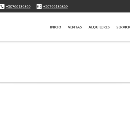
+50766136869
+50766136869
INICIO
VENTAS
ALQUILERES
SERVICI