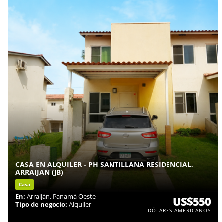
CASA EN ALQUILER - PH SANTILLANA RESIDENCIAL,
ARRAIJAN (JB)
Casa
En:
Arraiján, Panamá Oeste
US$550
Tipo de negocio:
Alquiler
DÓLARES AMERICANOS